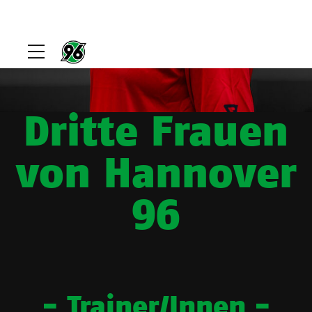
Dritte Frauen
von Hannover
96
- Trainer/Innen -