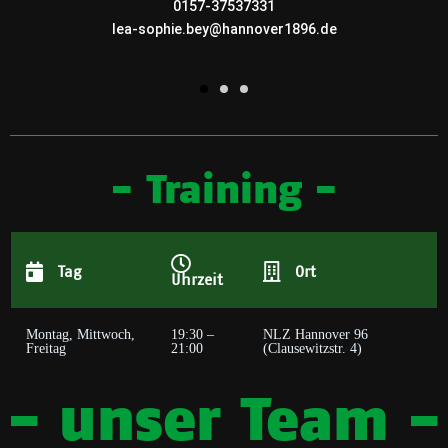
0157-37537331
lea-sophie.bey@hannover1896.de
- Training -
Tag
Ort
Uhrzeit
Montag, Mittwoch,
19:30 –
NLZ Hannover 96
Freitag
21:00
(Clausewitzstr. 4)
- unser Team -